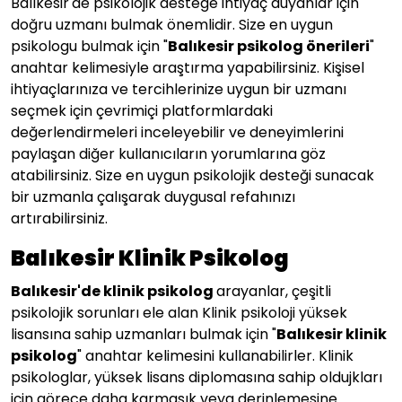
Balıkesir'de psikolojik desteğe ihtiyaç duyanlar için
doğru uzmanı bulmak önemlidir. Size en uygun
psikologu bulmak için "
Balıkesir psikolog önerileri
"
anahtar kelimesiyle araştırma yapabilirsiniz. Kişisel
ihtiyaçlarınıza ve tercihlerinize uygun bir uzmanı
seçmek için çevrimiçi platformlardaki
değerlendirmeleri inceleyebilir ve deneyimlerini
paylaşan diğer kullanıcıların yorumlarına göz
atabilirsiniz. Size en uygun psikolojik desteği sunacak
bir uzmanla çalışarak duygusal refahınızı
artırabilirsiniz.
Balıkesir Klinik Psikolog
Balıkesir'de klinik psikolog
arayanlar, çeşitli
psikolojik sorunları ele alan Klinik psikoloji yüksek
lisansına sahip uzmanları bulmak için "
Balıkesir klinik
psikolog
" anahtar kelimesini kullanabilirler. Klinik
psikologlar, yüksek lisans diplomasına sahip oldujkları
için görece daha karmaşık veya derinlemesine