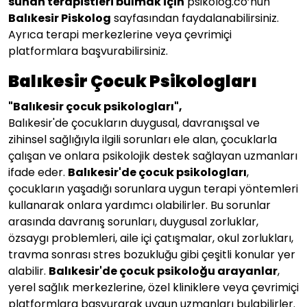
sunan terapistleri bulmak için
psikolog.co’nun
Balıkesir
Piskolog
sayfasından faydalanabilirsiniz.
Ayrıca terapi merkezlerine veya çevrimiçi
platformlara başvurabilirsiniz.
Balıkesir Çocuk Psikologları
"
Balıkesir
çocuk psikologları",
Balıkesir'de çocukların duygusal, davranışsal ve
zihinsel sağlığıyla ilgili sorunları ele alan, çocuklarla
çalışan ve onlara psikolojik destek sağlayan uzmanları
ifade eder.
Balıkesir
'de çocuk psikologları
,
çocukların yaşadığı sorunlara uygun terapi yöntemleri
kullanarak onlara yardımcı olabilirler. Bu sorunlar
arasında davranış sorunları, duygusal zorluklar,
özsaygı problemleri, aile içi çatışmalar, okul zorlukları,
travma sonrası stres bozukluğu gibi çeşitli konular yer
alabilir.
Balıkesir
'de çocuk psikoloğu arayanlar
,
yerel sağlık merkezlerine, özel kliniklere veya çevrimiçi
platformlara başvurarak uygun uzmanları bulabilirler.