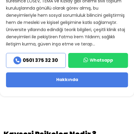
süresince LÖSEV, TEMA ve Kızılay gibi önemli sivil toplum
kuruluşlarında gönüllü olarak görev almış, bu
deneyimleriyle hem sosyal sorumluluk bilincini geliştirmiş
hem de mesleki ve kişisel gelişimine katkı sağlamıştır.
Üniversite yıllarında edindiği teorik bilgileri, çeşitli klinik staj
deneyimleri ile pekiştiren Fatma İrem Yıldırım; sağlıklı
iletişim kurma, güven inşa etme ve terap...
Whatsapp
0501 375 32 30
Hakkında