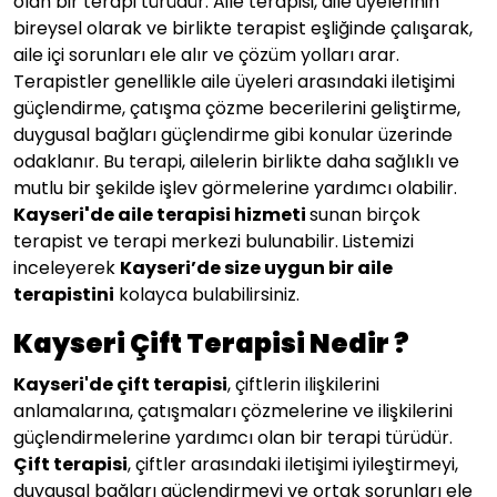
olan bir terapi türüdür. Aile terapisi, aile üyelerinin
bireysel olarak ve birlikte terapist eşliğinde çalışarak,
aile içi sorunları ele alır ve çözüm yolları arar.
Terapistler genellikle aile üyeleri arasındaki iletişimi
güçlendirme, çatışma çözme becerilerini geliştirme,
duygusal bağları güçlendirme gibi konular üzerinde
odaklanır. Bu terapi, ailelerin birlikte daha sağlıklı ve
mutlu bir şekilde işlev görmelerine yardımcı olabilir.
Kayseri
'
de aile terapisi hizmeti
sunan birçok
terapist ve terapi merkezi bulunabilir.
Listemizi
inceleyerek
Kayseri
’de size uygun bir aile
terapistini
kolayca bulabilirsiniz.
Kayseri Çift Terapisi Nedir ?
Kayseri
'de çift terapisi
, çiftlerin ilişkilerini
anlamalarına, çatışmaları çözmelerine ve ilişkilerini
güçlendirmelerine yardımcı olan bir terapi türüdür.
Çift terapisi
, çiftler arasındaki iletişimi iyileştirmeyi,
duygusal bağları güçlendirmeyi ve ortak sorunları ele