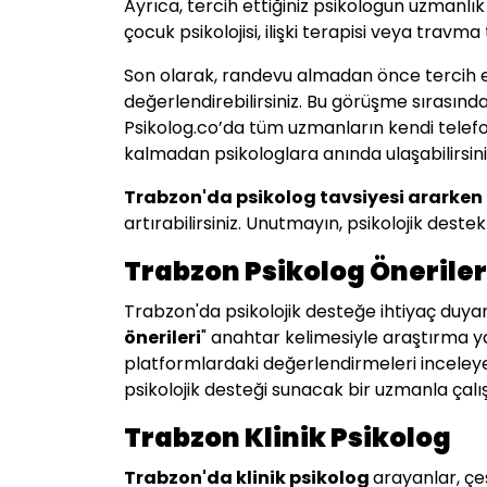
Ayrıca, tercih ettiğiniz psikologun uzmanlık
çocuk psikolojisi, ilişki terapisi veya travma
Son olarak, randevu almadan önce tercih et
değerlendirebilirsiniz. Bu görüşme sırasınd
Psikolog.co’da tüm uzmanların kendi telefon
kalmadan psikologlara anında ulaşabilirsin
Trabzon
'da psikolog tavsiyesi ararken
artırabilirsiniz. Unutmayın, psikolojik des
Trabzon Psikolog Öneriler
Trabzon'da psikolojik desteğe ihtiyaç duyan
önerileri
" anahtar kelimesiyle araştırma yap
platformlardaki değerlendirmeleri inceleyeb
psikolojik desteği sunacak bir uzmanla çalışa
Trabzon Klinik Psikolog
Trabzon'da klinik psikolog
arayanlar, çeş