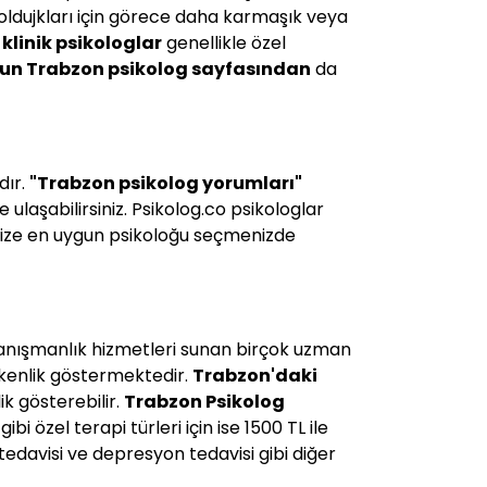
p oldujkları için görece daha karmaşık veya
klinik psikologlar
genellikle özel
nun Trabzon
psikolog sayfasından
da
dır.
"
Trabzon
psikolog yorumları"
ulaşabilirsiniz. Psikolog.co psikologlar
 size en uygun psikoloğu seçmenizde
 danışmanlık hizmetleri sunan birçok uzman
işkenlik göstermektedir.
Trabzon'daki
k gösterebilir.
Trabzon Psikolog
gibi özel terapi türleri için ise 1500 TL ile
edavisi ve depresyon tedavisi gibi diğer