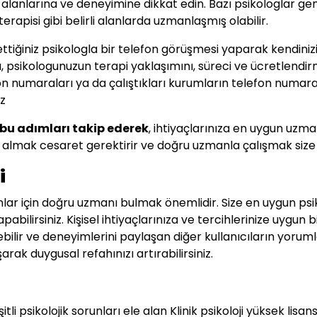
 alanlarına ve deneyimine dikkat edin. Bazı psikologlar gen
 terapisi gibi belirli alanlarda uzmanlaşmış olabilir.
tiğiniz psikologla bir telefon görüşmesi yaparak kendiniz
a, psikologunuzun terapi yaklaşımını, süreci ve ücretlendi
 numaraları ya da çalıştıkları kurumların telefon numaral
iz
 bu adımları takip ederek
, ihtiyaçlarınıza en uygun uzmanı 
tek almak cesaret gerektirir ve doğru uzmanla çalışmak size
i
lar için doğru uzmanı bulmak önemlidir. Size en uygun psi
abilirsiniz. Kişisel ihtiyaçlarınıza ve tercihlerinize uygun
ilir ve deneyimlerini paylaşan diğer kullanıcıların yorumla
rak duygusal refahınızı artırabilirsiniz.
itli psikolojik sorunları ele alan Klinik psikoloji yüksek lis