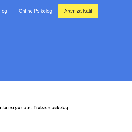
log
Online Psikolog
Aramıza Katıl
mlarına göz atın. Trabzon psikolog