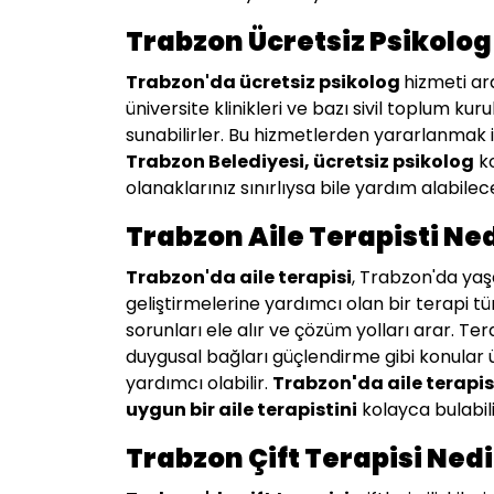
Trabzon Ücretsiz Psikolog
Trabzon
'da ücretsiz psikolog
hizmeti ar
üniversite klinikleri ve bazı sivil toplum kur
sunabilirler. Bu hizmetlerden yararlanmak için
Trabzon Belediyesi, ücretsiz psikolog
ko
olanaklarınız sınırlıysa bile yardım alabil
Trabzon Aile Terapisti Ned
Trabzon
'da aile terapisi
, Trabzon'da yaşa
geliştirmelerine yardımcı olan bir terapi türü
sorunları ele alır ve çözüm yolları arar. Ter
duygusal bağları güçlendirme gibi konular üz
yardımcı olabilir.
Trabzon
'
da aile terapi
uygun bir aile terapistini
kolayca bulabilir
Trabzon Çift Terapisi Nedi