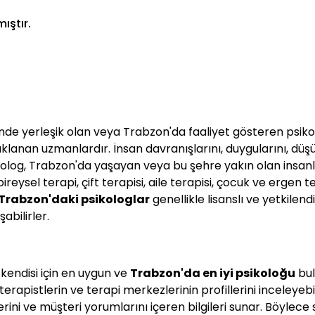
ıştır.
nde yerleşik olan veya Trabzon'da faaliyet gösteren psikolo
aklanan uzmanlardır. İnsan davranışlarını, duygularını, düşü
Psikolog, Trabzon'da yaşayan veya bu şehre yakın olan insan
reysel terapi, çift terapisi, aile terapisi, çocuk ve ergen te
Trabzon
'daki psikologlar
genellikle lisanslı ve yetkilendi
bilirler.
 kendisi için en uygun ve
Trabzon'da en iyi psikoloğu
bul
rapistlerin ve terapi merkezlerinin profillerini inceleyebil
erini ve müşteri yorumlarını içeren bilgileri sunar. Böylec