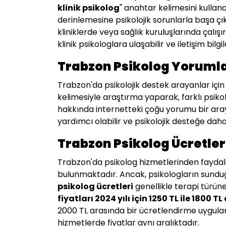
klinik psikolog
" anahtar kelimesini kullana
derinlemesine psikolojik sorunlarla başa çı
kliniklerde veya sağlık kuruluşlarında çalış
klinik psikologlara ulaşabilir ve iletişim bilgil
Trabzon Psikolog Yorumla
Trabzon'da psikolojik destek arayanlar için 
kelimesiyle araştırma yaparak, farklı psikol
hakkında internetteki çoğu yorumu bir aray
yardımcı olabilir ve psikolojik desteğe daha 
Trabzon Psikolog Ücretler
Trabzon'da psikolog hizmetlerinden faydala
bulunmaktadır. Ancak, psikologların sunduğu
psikolog ücretleri
genellikle terapi türün
fiyatları 2024 yılı için 1250 TL ile 1800 T
2000 TL arasında bir ücretlendirme uygulan
hizmetlerde fiyatlar aynı aralıktadır.