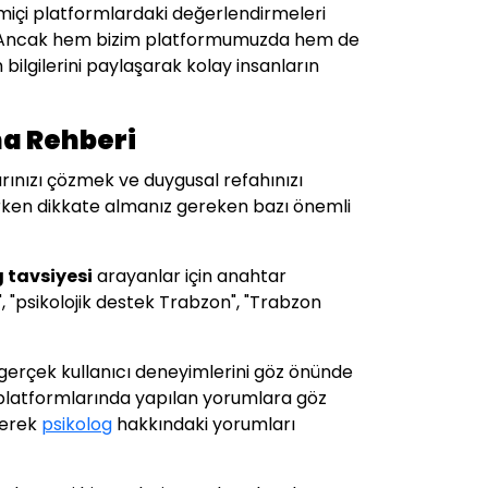
imiçi platformlardaki değerlendirmeleri
siniz. Ancak hem bizim platformumuzda hem de
 bilgilerini paylaşarak kolay insanların
ma Rehberi
arınızı çözmek ve duygusal refahınızı
ken dikkate almanız gereken bazı önemli
g tavsiyesi
arayanlar için anahtar
, "psikolojik destek Trabzon", "Trabzon
gerçek kullanıcı deneyimlerini göz önünde
 platformlarında yapılan yorumlara göz
irerek
psikolog
hakkındaki yorumları