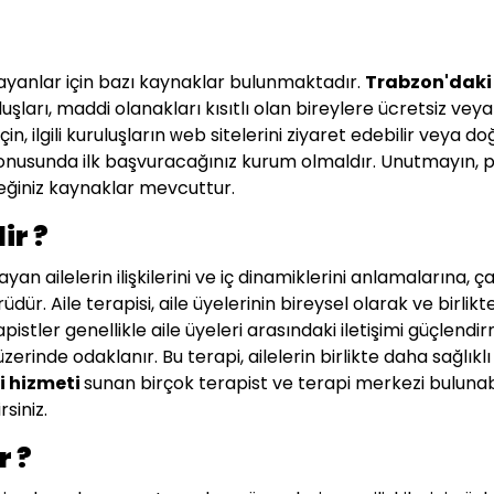
ayanlar için bazı kaynaklar bulunmaktadır.
Trabzon'daki 
uluşları, maddi olanakları kısıtlı olan bireylere ücretsiz vey
, ilgili kuruluşların web sitelerini ziyaret edebilir veya doğ
nusunda ilk başvuracağınız kurum olmaldır. Unutmayın, p
eceğiniz kaynaklar mevcuttur.
ir ?
yan ailelerin ilişkilerini ve iç dinamiklerini anlamalarına, ç
dür. Aile terapisi, aile üyelerinin bireysel olarak ve birlikte 
apistler genellikle aile üyeleri arasındaki iletişimi güçlen
erinde odaklanır. Bu terapi, ailelerin birlikte daha sağlıkl
si hizmeti
sunan birçok terapist ve terapi merkezi bulunabi
siniz.
r ?