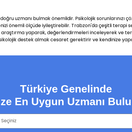
 doğru uzmanı bulmak önemlidir. Psikolojik sorunlarınızı ç
izi önemli ölçüde iyileştirebilir. Trabzon'da çeşitli terap
bi, araştırma yaparak, değerlendirmeleri inceleyerek ve t
 psikolojik destek almak cesaret gerektirir ve kendinize yap
Türkiye Genelinde
ize En Uygun Uzmanı Bulu