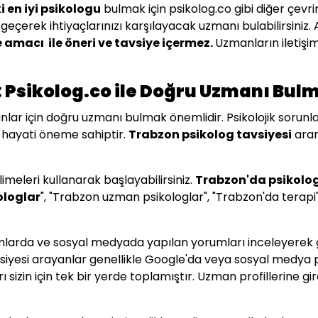
 en iyi psikologu
bulmak için psikolog.co gibi diğer çevr
şime geçerek ihtiyaçlarınızı karşılayacak uzmanı bulabilir
amacı ile öneri ve tavsiye içermez.
Uzmanların iletişim
 Psikolog.co ile Doğru Uzmanı Bul
nlar için doğru uzmanı bulmak önemlidir. Psikolojik sorunl
k hayati öneme sahiptir.
Trabzon
psikolog tavsiyesi
arar
meleri kullanarak başlayabilirsiniz.
Trabzon
'da psikolo
ologlar
", "Trabzon uzman psikologlar", "Trabzon'da terapi"
ormlarda ve sosyal medyada yapılan yorumları inceleyerek 
avsiyesi arayanlar genellikle Google'da veya sosyal medya
 sizin için tek bir yerde toplamıştır. Uzman profillerine g