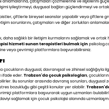
lerini anlamalarına, çatışmaları çözmelerine ve ilişkilerini g
letişimi iyileştirmeyi, duygusal bağları güçlendirmeyi ve ort
stler, çiftlerle bireysel seanslar yapabilir veya çiftlere gr
, iletişim sorunlarını, çatışmaları ve diğer zorlukları anlamal
irmek, daha sağlıklı bir iletişim kurmalarını sağlamak ve or
rapisi hizmeti sunan terapistleri bulmak için
psikolog.c
ine veya çevrimiçi platformlara başvurabilirsiniz.
rı
çocukların duygusal, davranışsal ve zihinsel sağlığıyla ilgi
ı ifade eder.
Trabzon
'da çocuk psikologları
, çocukları
irler. Bu sorunlar arasında davranış sorunları, duygusal zor
tres bozukluğu gibi çeşitli konular yer alabilir.
Trabzon
'd
evrimiçi platformlara başvurarak uygun uzmanları bulabilirl
daviyi sağlamak için çocuk psikolojisi alanında uzmanlaşmış