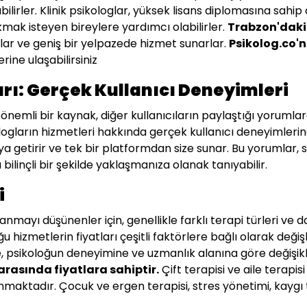
bilirler. Klinik psikologlar, yüksek lisans diplomasına sahi
kmak isteyen bireylere yardımcı olabilirler.
Trabzon'daki 
ırlar ve geniş bir yelpazede hizmet sunarlar.
Psikolog.co'
erine ulaşabilirsiniz
rı: Gerçek Kullanıcı Deneyimleri
önemli bir kaynak, diğer kullanıcıların paylaştığı yorumlar
ogların hizmetleri hakkında gerçek kullanıcı deneyimlerine 
a getirir ve tek bir platformdan size sunar. Bu yorumlar,
bilinçli bir şekilde yaklaşmanıza olanak tanıyabilir.
i
nmayı düşünenler için, genellikle farklı terapi türleri ve
 hizmetlerin fiyatları çeşitli faktörlere bağlı olarak değ
e, psikoloğun deneyimine ve uzmanlık alanına göre değişikli
L arasında fiyatlara sahiptir.
Çift terapisi ve aile terapisi 
maktadır. Çocuk ve ergen terapisi, stres yönetimi, kaygı t