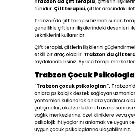
Trabzon
'da çift terapisi
, çiftlerin ilişki
türüdür.
Çift terapisi
, çiftler arasındaki i
Trabzon'da çift terapisi hizmeti sunan terapi
genellikle çiftlerin ilişkilerindeki desenleri
tekniklerini kullanırlar.
Çift terapisi, çiftlerin ilişkilerini güçlend
etkili bir araç olabilir.
Trabzon
'da çift te
faydalanabilirsiniz. Ayrıca terapi merkezler
Trabzon Çocuk Psikologla
"
Trabzon
çocuk psikologları",
Trabzon'da 
onlara psikolojik destek sağlayan uzmanlar
yöntemleri kullanarak onlara yardımcı olabil
çatışmalar, okul zorlukları, travma sonrası s
sağlık merkezlerine, özel kliniklere veya ç
psikolojik ihtiyaçlarını anlamak ve uygun te
uygun çocuk psikologlarına ulaşabilirsiniz.