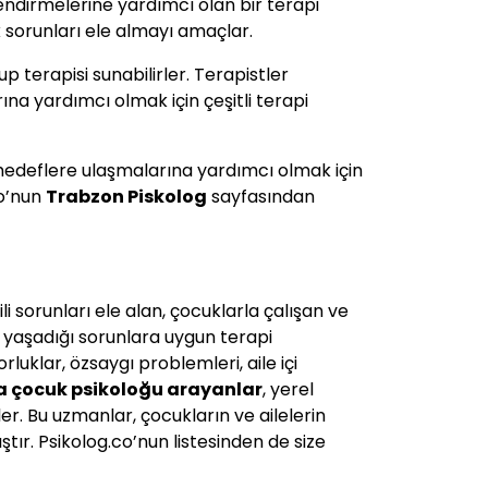
üçlendirmelerine yardımcı olan bir terapi
ak sorunları ele almayı amaçlar.
up terapisi sunabilirler. Terapistler
arına yardımcı olmak için çeşitli terapi
tak hedeflere ulaşmalarına yardımcı olmak için
o’nun
Trabzon
Piskolog
sayfasından
li sorunları ele alan, çocuklarla çalışan ve
n yaşadığı sorunlara uygun terapi
luklar, özsaygı problemleri, aile içi
a çocuk psikoloğu arayanlar
, yerel
er. Bu uzmanlar, çocukların ve ailelerin
tır. Psikolog.co’nun listesinden de size