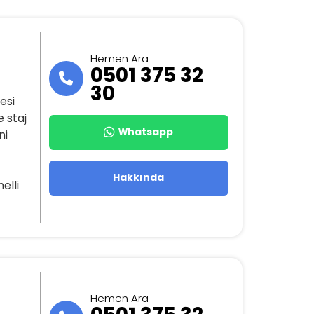
Hemen Ara
0501 375 32
30
esi
e staj
Whatsapp
ni
Hakkında
elli
Hemen Ara