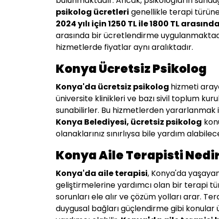
bulunmaktadır. Ancak, psikologların sunduğu
psikolog ücretleri
genellikle terapi türün
2024 yılı için 1250 TL ile 1800 TL arasınd
arasında bir ücretlendirme uygulanmaktadır
hizmetlerde fiyatlar aynı aralıktadır.
Konya Ücretsiz Psikolog
Konya
'da ücretsiz psikolog
hizmeti aray
üniversite klinikleri ve bazı sivil toplum kur
sunabilirler. Bu hizmetlerden yararlanmak için
Konya
Belediyesi, ücretsiz psikolog
konu
olanaklarınız sınırlıysa bile yardım alabil
Konya Aile Terapisti Nedir
Konya
'da aile terapisi
, Konya'da yaşayan a
geliştirmelerine yardımcı olan bir terapi türü
sorunları ele alır ve çözüm yolları arar. Ter
duygusal bağları güçlendirme gibi konular üz