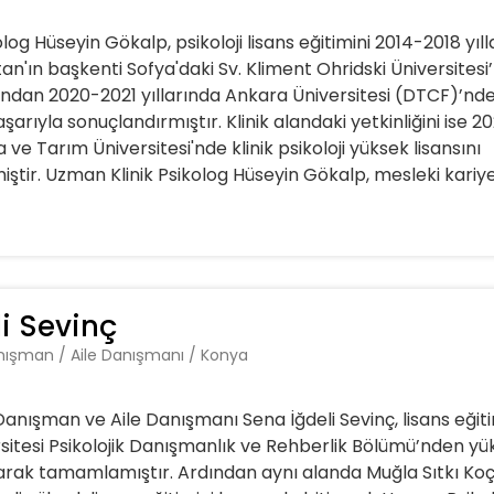
log Hüseyin Gökalp, psikoloji lisans eğitimini 2014-2018 yıll
an'ın başkenti Sofya'daki Sv. Kliment Ohridski Üniversitesi
ndan 2020-2021 yıllarında Ankara Üniversitesi (DTCF)’nd
aşarıyla sonuçlandırmıştır. Klinik alandaki yetkinliğini ise 2
 ve Tarım Üniversitesi'nde klinik psikoloji yüksek lisansını
miştir. Uzman Klinik Psikolog Hüseyin Gökalp, mesleki kariy
i Sevinç
nışman / Aile Danışmanı / Konya
anışman ve Aile Danışmanı Sena İğdeli Sevinç, lisans eğiti
itesi Psikolojik Danışmanlık ve Rehberlik Bölümü’nden yü
larak tamamlamıştır. Ardından aynı alanda Muğla Sıtkı K