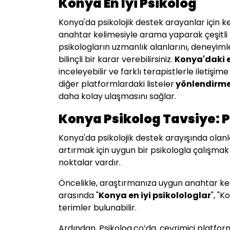
Konya En İyi Psikolog
Konya'da psikolojik destek arayanlar için k
anahtar kelimesiyle arama yaparak çeşitli te
psikologların uzmanlık alanlarını, deneyiml
bilinçli bir karar verebilirsiniz.
Konya
'daki 
inceleyebilir ve farklı terapistlerle ileti
diğer platformlardaki listeler
yönlendirme 
daha kolay ulaşmasını sağlar.
Konya Psikolog Tavsiye: 
Konya'da psikolojik destek arayışında olanl
artırmak için uygun bir psikologla çalışma
noktalar vardır.
Öncelikle, araştırmanıza uygun anahtar keli
arasında "
Konya
en iyi psikolologlar
", "
terimler bulunabilir.
Ardından, Psikolog.co’da, çevrimiçi platf