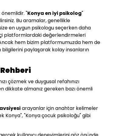
önemlidir. "
Konya
en iyi psikolog
"
irsiniz. Bu aramalar, genellikle
e size en uygun psikologu seçerken daha
içi platformlardaki değerlendirmeleri
siniz. Ancak hem bizim platformumuzda hem de
 bilgilerini paylaşarak kolay insanların
 Rehberi
ınızı çözmek ve duygusal refahınızı
n dikkate almanız gereken bazı önemli
tavsiyesi
arayanlar için anahtar kelimeler
tek Konya", "Konya çocuk psikoloğu" gibi
gerçek kullanıcı deneyimlerini göz önünde