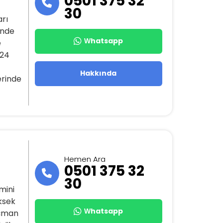
0501 375 32
30
arı
’nde
Whatsapp
e
024
Hakkında
erinde
Hemen Ara
0501 375 32
30
mini
ksek
Whatsapp
oçman