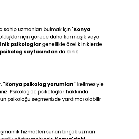
ına sahip uzmanları bulmak için "
Konya
p oldujkları için görece daha karmaşık veya
linik psikologlar
genellikle özel kliniklerde
psikolog sayfasından
da klinik
r.
"
Konya
psikolog yorumları"
kelimesiyle
iniz. Psikolog.co psikologlar hakkında
ygun psikoloğu seçmenizde yardımcı olabilir
anışmanlık hizmetleri sunan birçok uzman