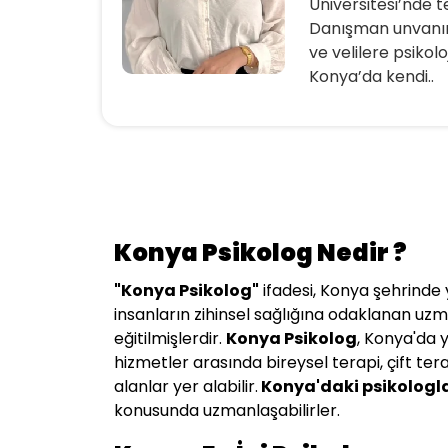
Üniversitesi’nde t
Danışman unvanını 
ve velilere psikol
Konya’da kendi..
Konya Psikolog Nedir ?
"
Konya
Psikolog"
ifadesi, Konya şehrinde y
insanların zihinsel sağlığına odaklanan uzman
eğitilmişlerdir.
Konya Psikolog
, Konya'da 
hizmetler arasında bireysel terapi, çift tera
alanlar yer alabilir.
Konya
'daki psikologl
konusunda uzmanlaşabilirler.