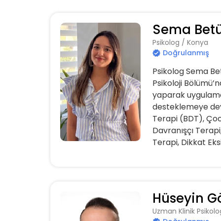
Sema Betü
Psikolog / Konya
Doğrulanmış
Psikolog Sema Bet
Psikoloji Bölümü’n
yaparak uygulama 
desteklemeye deva
Terapi (BDT), Çoc
Davranışçı Terapi
Terapi, Dikkat Eksik
Hüseyin G
Uzman Klinik Psikol