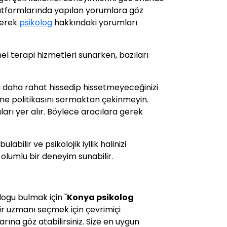
latformlarında yapılan yorumlara göz
irerek
psikolog
hakkındaki yorumları
el terapi hizmetleri sunarken, bazıları
i daha rahat hissedip hissetmeyeceğinizi
rme politikasını sormaktan çekinmeyin.
arı yer alır. Böylece aracılara gerek
labilir ve psikolojik iyilik halinizi
 olumlu bir deneyim sunabilir.
logu bulmak için "
Konya
psikolog
 bir uzmanı seçmek için çevrimiçi
rına göz atabilirsiniz. Size en uygun