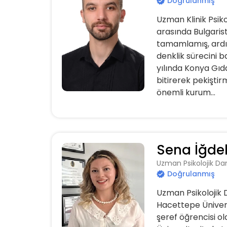
Doğrulanmış
Uzman Klinik Psiko
arasında Bulgarist
tamamlamış, ardı
denklik sürecini b
yılında Konya Gıda
bitirerek pekiştir
önemli kurum...
Sena İğdel
Uzman Psikolojik Da
Doğrulanmış
Uzman Psikolojik D
Hacettepe Ünivers
şeref öğrencisi o