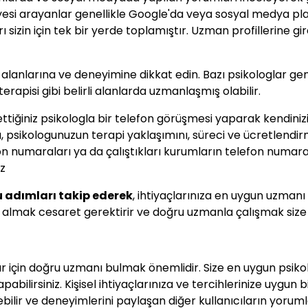
siyesi arayanlar genellikle Google'da veya sosyal medya p
 sizin için tek bir yerde toplamıştır. Uzman profillerine g
 alanlarına ve deneyimine dikkat edin. Bazı psikologlar gen
 terapisi gibi belirli alanlarda uzmanlaşmış olabilir.
tiğiniz psikologla bir telefon görüşmesi yaparak kendiniz
a, psikologunuzun terapi yaklaşımını, süreci ve ücretlendi
 numaraları ya da çalıştıkları kurumların telefon numaral
iz
u adımları takip ederek
, ihtiyaçlarınıza en uygun uzmanı bu
tek almak cesaret gerektirir ve doğru uzmanla çalışmak size
r için doğru uzmanı bulmak önemlidir. Size en uygun psiko
abilirsiniz. Kişisel ihtiyaçlarınıza ve tercihlerinize uygun
ilir ve deneyimlerini paylaşan diğer kullanıcıların yorumla