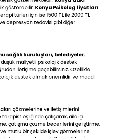
işkenlik göstermektedir.
Konya
'daki
k gösterebilir.
Konya
Psikolog fiyatları
terapi türleri için ise 1500 TL ile 2000 TL
ve depresyon tedavisi gibi diğer
u sağlık kuruluşları, belediyeler
,
a düşük maliyetli psikolojik destek
rudan iletişime geçebilirsiniz. Özellikle
kolojik destek almak önemlidir ve maddi
maları çözmelerine ve iletişimlerini
terapist eşliğinde çalışarak, aile içi
dirme, çatışma çözme becerilerini geliştirme,
ı ve mutlu bir şekilde işlev görmelerine