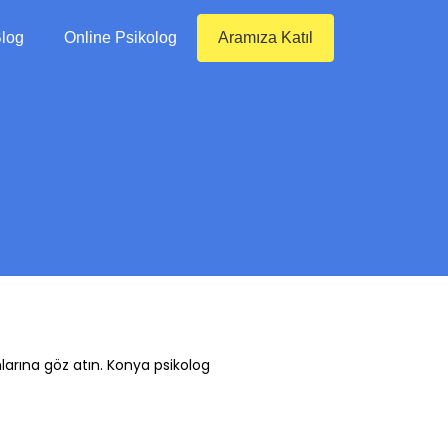
log
Online Psikolog
Aramıza Katıl
larına göz atın. Konya psikolog