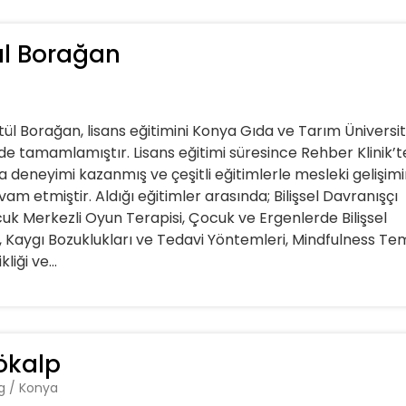
l Borağan
ül Borağan, lisans eğitimini Konya Gıda ve Tarım Üniversit
de tamamlamıştır. Lisans eğitimi süresince Rehber Klinik’t
deneyimi kazanmış ve çeşitli eğitimlerle mesleki gelişimi
m etmiştir. Aldığı eğitimler arasında; Bilişsel Davranışçı
uk Merkezli Oyun Terapisi, Çocuk ve Ergenlerde Bilişsel
, Kaygı Bozuklukları ve Tedavi Yöntemleri, Mindfulness Tem
liği ve...
ökalp
og / Konya