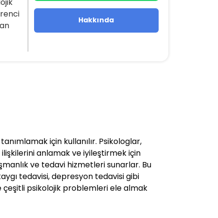
ojik
ğrenci
Hakkında
dan
anımlamak için kullanılır. Psikologlar,
lişkilerini anlamak ve iyileştirmek için
şmanlık ve tedavi hizmetleri sunarlar. Bu
 kaygı tedavisi, depresyon tedavisi gibi
e çeşitli psikolojik problemleri ele almak