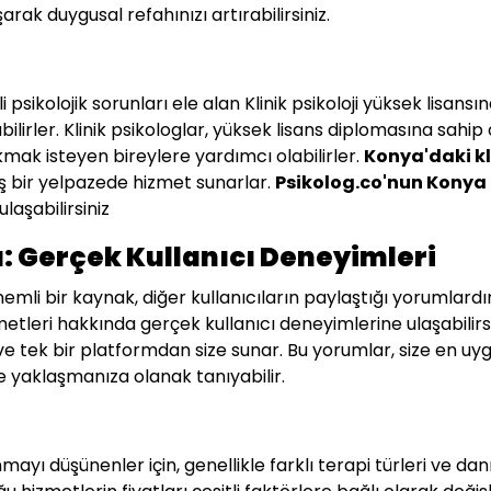
rak duygusal refahınızı artırabilirsiniz.
li psikolojik sorunları ele alan Klinik psikoloji yüksek lisans
bilirler. Klinik psikologlar, yüksek lisans diplomasına sahi
kmak isteyen bireylere yardımcı olabilirler.
Konya
'daki k
niş bir yelpazede hizmet sunarlar.
Psikolog.co'nun
Konya
ulaşabilirsiniz
: Gerçek Kullanıcı Deneyimleri
emli bir kaynak, diğer kullanıcıların paylaştığı yorumlardı
metleri hakkında gerçek kullanıcı deneyimlerine ulaşabilirs
ve tek bir platformdan size sunar. Bu yorumlar, size en u
lde yaklaşmanıza olanak tanıyabilir.
ayı düşünenler için, genellikle farklı terapi türleri ve d