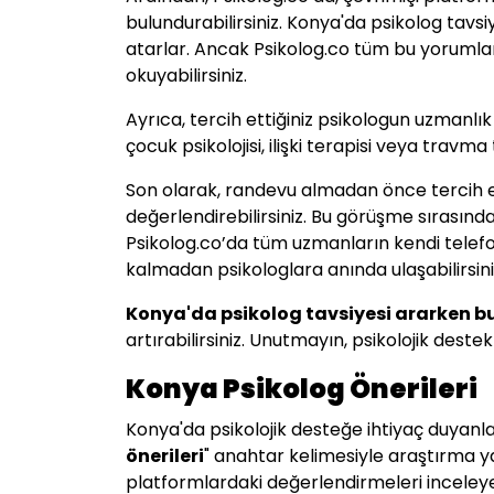
bulundurabilirsiniz. Konya'da psikolog tav
atarlar. Ancak Psikolog.co tüm bu yorumları
okuyabilirsiniz.
Ayrıca, tercih ettiğiniz psikologun uzmanlık
çocuk psikolojisi, ilişki terapisi veya travma
Son olarak, randevu almadan önce tercih et
değerlendirebilirsiniz. Bu görüşme sırasınd
Psikolog.co’da tüm uzmanların kendi telefon
kalmadan psikologlara anında ulaşabilirsin
Konya
'da psikolog tavsiyesi ararken b
artırabilirsiniz. Unutmayın, psikolojik des
Konya Psikolog Önerileri
Konya'da psikolojik desteğe ihtiyaç duyanla
önerileri
" anahtar kelimesiyle araştırma yap
platformlardaki değerlendirmeleri inceleyeb