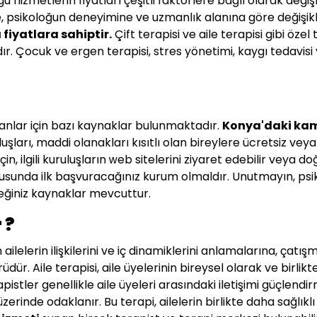
 hizmetlerin fiyatları çeşitli faktörlere bağlı olarak değ
e, psikoloğun deneyimine ve uzmanlık alanına göre değişikli
a fiyatlara sahiptir.
Çift terapisi ve aile terapisi gibi özel 
. Çocuk ve ergen terapisi, stres yönetimi, kaygı tedavisi 
anlar için bazı kaynaklar bulunmaktadır.
Konya
'daki kam
uluşları, maddi olanakları kısıtlı olan bireylere ücretsiz vey
, ilgili kuruluşların web sitelerini ziyaret edebilir veya doğ
sunda ilk başvuracağınız kurum olmaldır. Unutmayın, psi
eceğiniz kaynaklar mevcuttur.
 ?
ilelerin ilişkilerini ve iç dinamiklerini anlamalarına, çatış
dür. Aile terapisi, aile üyelerinin bireysel olarak ve birlikte 
apistler genellikle aile üyeleri arasındaki iletişimi güçlen
erinde odaklanır. Bu terapi, ailelerin birlikte daha sağlıkl