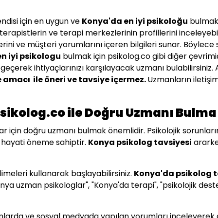
endisi için en uygun ve
Konya
'da en iyi psikoloğu
bulmak 
rapistlerin ve terapi merkezlerinin profillerini inceleyebil
erini ve müşteri yorumlarını içeren bilgileri sunar. Böylec
en iyi psikologu
bulmak için psikolog.co gibi diğer çevrim
şime geçerek ihtiyaçlarınızı karşılayacak uzmanı bulabilir
amacı ile öneri ve tavsiye içermez.
Uzmanların iletişim
Psikolog.co ile Doğru Uzmanı Bulma
ar için doğru uzmanı bulmak önemlidir. Psikolojik sorunlar
k hayati öneme sahiptir.
Konya
psikolog tavsiyesi
ararke
meleri kullanarak başlayabilirsiniz.
Konya
'da psikolog 
Konya uzman psikologlar", "Konya'da terapi", "psikolojik des
ormlarda ve sosyal medyada yapılan yorumları inceleyerek 