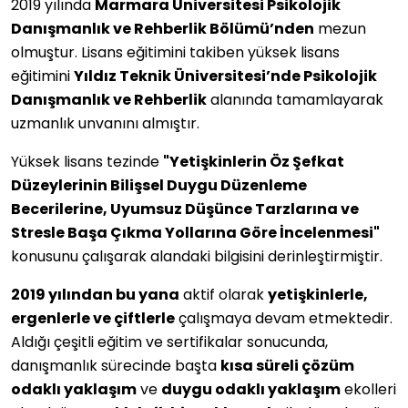
2019 yılında
Marmara Üniversitesi Psikolojik
Danışmanlık ve Rehberlik Bölümü’nden
mezun
olmuştur. Lisans eğitimini takiben yüksek lisans
eğitimini
Yıldız Teknik Üniversitesi’nde Psikolojik
Danışmanlık ve Rehberlik
alanında tamamlayarak
uzmanlık unvanını almıştır.
Yüksek lisans tezinde
"Yetişkinlerin Öz Şefkat
Düzeylerinin Bilişsel Duygu Düzenleme
Becerilerine, Uyumsuz Düşünce Tarzlarına ve
Stresle Başa Çıkma Yollarına Göre İncelenmesi"
konusunu çalışarak alandaki bilgisini derinleştirmiştir.
2019 yılından bu yana
aktif olarak
yetişkinlerle,
ergenlerle ve çiftlerle
çalışmaya devam etmektedir.
Aldığı çeşitli eğitim ve sertifikalar sonucunda,
danışmanlık sürecinde başta
kısa süreli çözüm
odaklı yaklaşım
ve
duygu odaklı yaklaşım
ekolleri