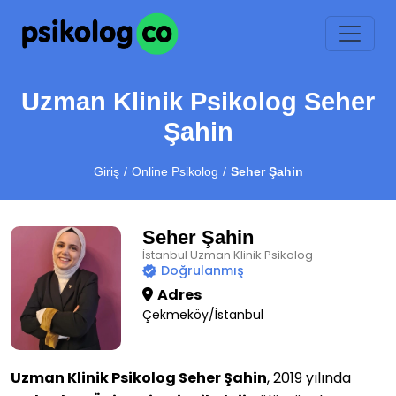
Uzman Klinik Psikolog Seher
Şahin
Giriş
Online Psikolog
Seher Şahin
Seher Şahin
İstanbul Uzman Klinik Psikolog
Doğrulanmış
Adres
Çekmeköy/İstanbul
Uzman Klinik Psikolog Seher Şahin
, 2019 yılında