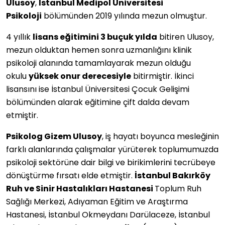
Ulusoy
,
İstanbul Medipol Üniversitesi
Psikoloji
bölümünden 2019 yılında mezun olmuştur.
4 yıllık
lisans eğitimini 3 buçuk yılda
bitiren Ulusoy,
mezun olduktan hemen sonra uzmanlığını klinik
psikoloji alanında tamamlayarak mezun olduğu
okulu
yüksek onur derecesiyle
bitirmiştir. İkinci
lisansını ise İstanbul Üniversitesi Çocuk Gelişimi
bölümünden alarak eğitimine çift dalda devam
etmiştir.
Psikolog Gizem Ulusoy
, iş hayatı boyunca mesleğinin
farklı alanlarında çalışmalar yürüterek toplumumuzda
psikoloji sektörüne dair bilgi ve birikimlerini tecrübeye
dönüştürme fırsatı elde etmiştir.
İstanbul Bakırköy
Ruh ve Sinir Hastalıkları Hastanesi
Toplum Ruh
Sağlığı Merkezi, Adıyaman Eğitim ve Araştırma
Hastanesi, İstanbul Okmeydanı Darülaceze, İstanbul