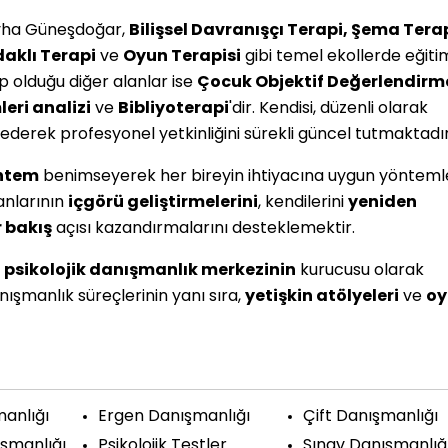
eyha Güneşdoğar,
Bilişsel Davranışçı Terapi, Şema Terap
daklı Terapi
ve
Oyun Terapisi
gibi temel ekollerde eğitim
 olduğu diğer alanlar ise
Çocuk Objektif Değerlendirm
leri analizi
ve
Bibliyoterapi
'dir. Kendisi, düzenli olarak
derek profesyonel yetkinliğini sürekli güncel tutmaktadır
öntem
benimseyerek her bireyin ihtiyacına uygun yöntemle
anlarının
içgörü geliştirmelerini
, kendilerini
yeniden
r bakış
açısı kazandırmalarını desteklemektir.
n
psikolojik danışmanlık merkezinin
kurucusu olarak
nışmanlık süreçlerinin yanı sıra,
yetişkin atölyeleri
ve
oy
anlığı
Ergen Danışmanlığı
Çift Danışmanlığı
şmanlığı
Psikolojik Testler
Sınav Danışmanlığ