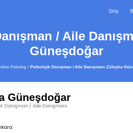
Giriş
B
Danışman / Aile Danış
Güneşdoğar
nline Psikolog
Psikolojik Danışman / Aile Danışmanı Züleyha Gü
a Güneşdoğar
jik Danışman / Aile Danışmanı
nkara