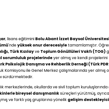
ğar
, lisans eğitimini
Bolu Abant İzzet Baysal Üniversites
lümü
'nde
yüksek onur derecesiyle
tamamlamıştır. Öğren
ığı, Türk Kızılay
ve
Toplum Gönüllüleri Vakfı (TOG)
g
l sorumluluk projelerinde
yer almış ve kendi projelerini
rk Psikolojik Danışma ve Rehberlik Derneği (Türk PDR
uk Komisyonu ile Genel Merkez çalışmalarında yer almış o
nı sürdürmektedir.
lık merkezlerinde, okullarda ve sivil toplum kuruluşlarında
kinlerle bireysel danışmanlık
süreçleri yürütmüş, ayrıc
şmış ve farklı yaş gruplarına yönelik
gelişim destekleyici