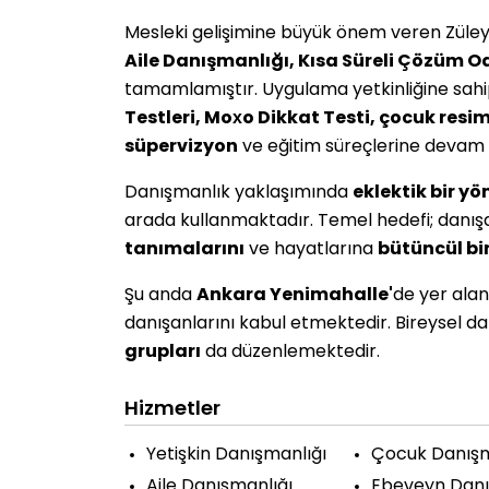
Mesleki gelişimine büyük önem veren Zül
Aile Danışmanlığı, Kısa Süreli Çözüm O
tamamlamıştır. Uygulama yetkinliğine sahip
Testleri, Moxo Dikkat Testi, çocuk resim
süpervizyon
ve eğitim süreçlerine devam e
Danışmanlık yaklaşımında
eklektik bir y
arada kullanmaktadır. Temel hedefi; danış
tanımalarını
ve hayatlarına
bütüncül bi
Şu anda
Ankara Yenimahalle'
de yer ala
danışanlarını kabul etmektedir. Bireysel da
grupları
da düzenlemektedir.
Hizmetler
Yetişkin Danışmanlığı
Çocuk Danışm
Aile Danışmanlığı
Ebeveyn Danı