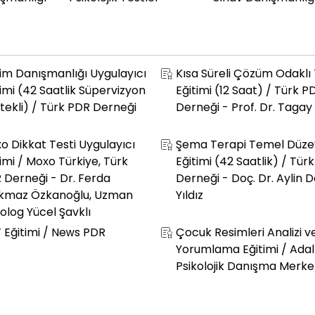
tim Danışmanlığı Uygulayıcı
Kısa Süreli Çözüm Odaklı
timi (42 Saatlik Süpervizyon
Eğitimi (12 Saat) / Türk P
tekli) / Türk PDR Derneği
Derneği - Prof. Dr. Tagay
o Dikkat Testi Uygulayıcı
Şema Terapi Temel Düze
timi / Moxo Türkiye, Türk
Eğitimi (42 Saatlik) / Tür
 Derneği - Dr. Ferda
Derneği - Doç. Dr. Aylin D
kmaz Özkanoğlu, Uzman
Yıldız
kolog Yücel Şavklı
 Eğitimi / News PDR
Çocuk Resimleri Analizi v
Yorumlama Eğitimi / Adal
Psikolojik Danışma Merke