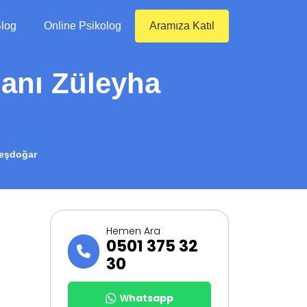
log
Online Psikolog
Aramıza Katıl
manı Züleyha
neşdoğar
Hemen Ara
0501 375 32
30
Whatsapp