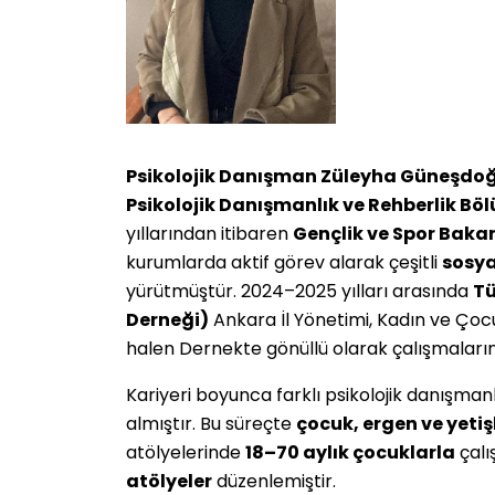
Psikolojik Danışman Züleyha Güneşdo
Psikolojik Danışmanlık ve Rehberlik Bö
yıllarından itibaren
Gençlik ve Spor Bakanl
kurumlarda aktif görev alarak çeşitli
sosya
yürütmüştür. 2024–2025 yılları arasında
Tü
Derneği)
Ankara İl Yönetimi, Kadın ve Çoc
halen Dernekte gönüllü olarak çalışmaları
Kariyeri boyunca farklı psikolojik danışman
almıştır. Bu süreçte
çocuk, ergen ve yetiş
atölyelerinde
18–70 aylık çocuklarla
çalı
atölyeler
düzenlemiştir.