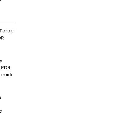
 Terapi
DR
y
k PDR
emirli
e
z