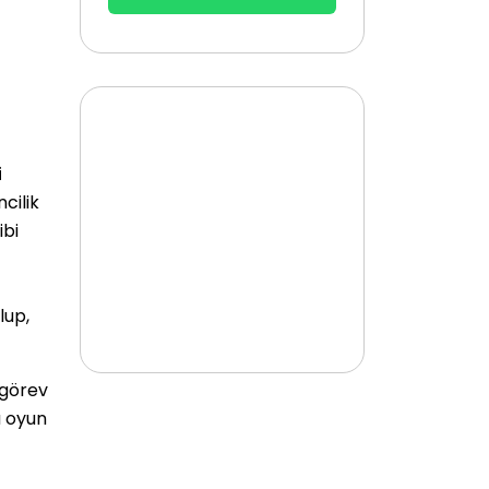
i
cilik
ibi
lup,
 görev
a oyun