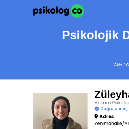
Psikolojik 
Giriş
O
Züleyh
Ankara Psikolo
Doğrulanmış
Adres
Yenimahalle/A