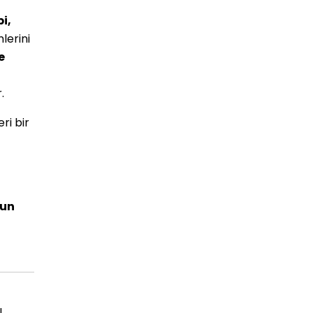
i,
lerini
e
.
ri bir
un
ı