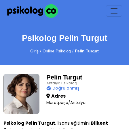
Psikolog Pelin Turgut
Giriş
Online Psikolog
Pelin Turgut
Pelin Turgut
Antalya Psikolog
Doğrulanmış
Adres
Muratpaşa/Antalya
Psikolog Pelin Turgut
, lisans eğitimini
Bilkent