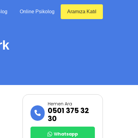
log
Online Psikolog
Aramıza Katıl
rk
Hemen Ara
0501 375 32
30
Whatsapp