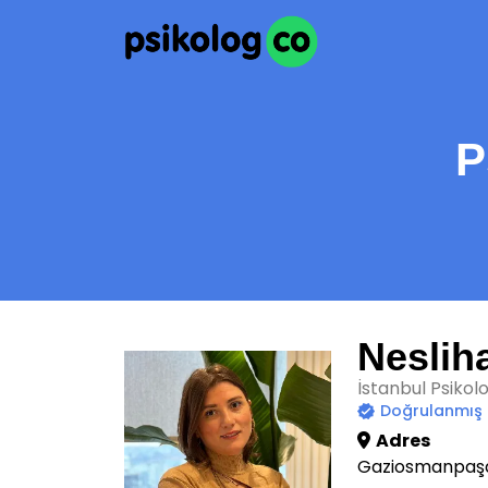
P
Neslih
İstanbul Psikol
Doğrulanmış
Adres
Gaziosmanpaşa