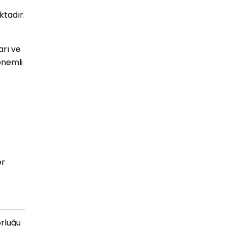
tadır.
arı ve
önemli
er
rluğu