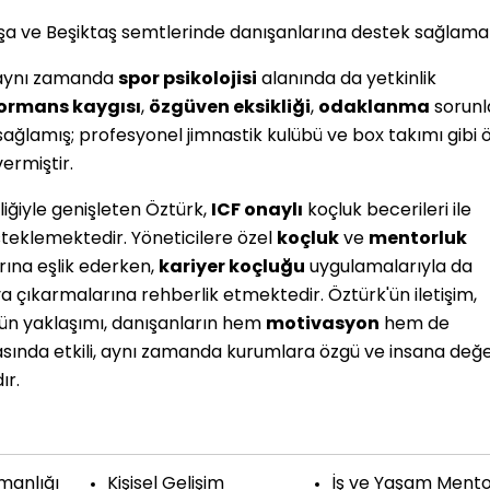
 ve Beşiktaş semtlerinde danışanlarına destek sağlamak
ynı zamanda
spor psikolojisi
alanında da yetkinlik
ormans kaygısı
,
özgüven eksikliği
,
odaklanma
sorunl
ağlamış; profesyonel jimnastik kulübü ve box takımı gibi 
ermiştir.
iğiyle genişleten Öztürk,
ICF onaylı
koçluk becerileri ile
steklemektedir. Yöneticilere özel
koçluk
ve
mentorluk
rına eşlik ederken,
kariyer koçluğu
uygulamalarıyla da
ya çıkarmalarına rehberlik etmektedir. Öztürk'ün iletişim,
gün yaklaşımı, danışanların hem
motivasyon
hem de
sında etkili, aynı zamanda kurumlara özgü ve insana değ
ır.
manlığı
Kişisel Gelişim
İş ve Yaşam Mento