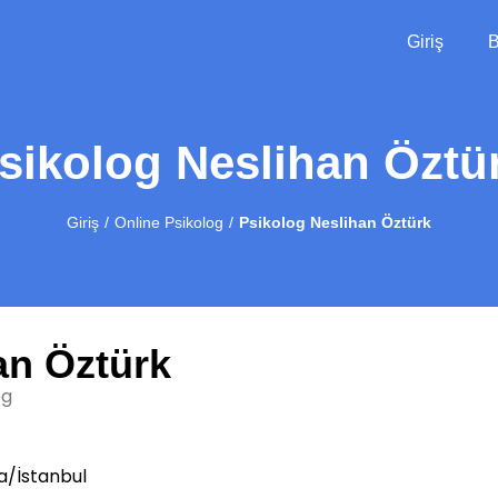
Giriş
B
sikolog Neslihan Öztü
Giriş
Online Psikolog
Psikolog Neslihan Öztürk
an Öztürk
og
/İstanbul