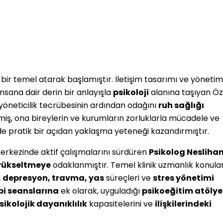
bir temel atarak başlamıştır. İletişim tasarımı ve yönetim
 insana dair derin bir anlayışla
psikoloji
alanına taşıyan Öz
 yöneticilik tecrübesinin ardından odağını
ruh sağlığı
iş, ona bireylerin ve kurumların zorluklarla mücadele ve
 pratik bir açıdan yaklaşma yeteneği kazandırmıştır.
erkezinde aktif çalışmalarını sürdüren
Psikolog Nesliha
 yükseltmeye
odaklanmıştır. Temel klinik uzmanlık konular
, depresyon, travma, yas
süreçleri ve
stres yönetimi
pi seanslarına
ek olarak, uyguladığı
psikoeğitim atölye
sikolojik dayanıklılık
kapasitelerini ve
ilişkilerindeki