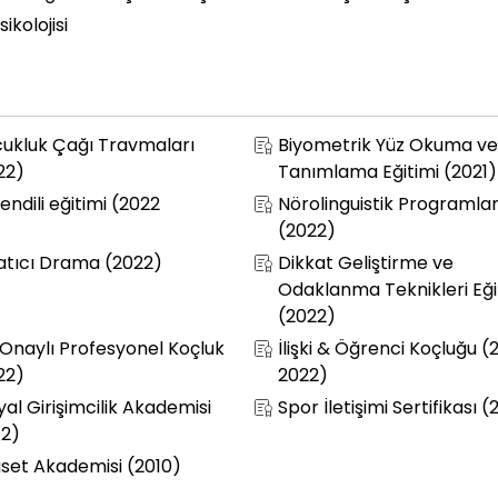
kolojisi
ukluk Çağı Travmaları
Biyometrik Yüz Okuma ve 
22)
Tanımlama Eğitimi (2021)
endili eğitimi (2022
Nörolinguistik Programl
(2022)
atıcı Drama (2022)
Dikkat Geliştirme ve
Odaklanma Teknikleri Eği
(2022)
 Onaylı Profesyonel Koçluk
İlişki & Öğrenci Koçluğu (
22)
2022)
yal Girişimcilik Akademisi
Spor İletişimi Sertifikası (
12)
aset Akademisi (2010)