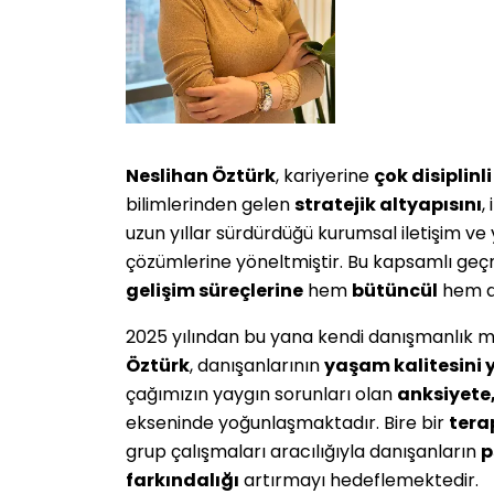
Neslihan Öztürk
, kariyerine
çok disiplinli
bilimlerinden gelen
stratejik altyapısını
,
uzun yıllar sürdürdüğü kurumsal iletişim ve
çözümlerine yöneltmiştir. Bu kapsamlı geçm
gelişim süreçlerine
hem
bütüncül
hem de
2025 yılından bu yana kendi danışmanlık m
Öztürk
, danışanlarının
yaşam kalitesini
çağımızın yaygın sorunları olan
anksiyete
ekseninde yoğunlaşmaktadır. Bire bir
tera
grup çalışmaları aracılığıyla danışanların
p
farkındalığı
artırmayı hedeflemektedir.