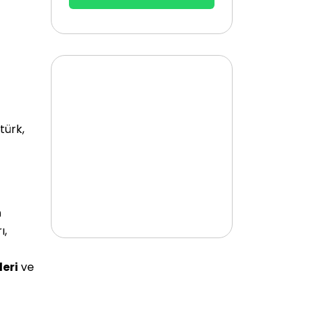
türk,
n
ı,
leri
ve