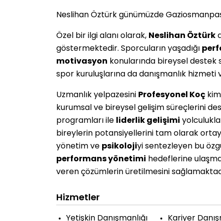
Neslihan Öztürk günümüzde Gaziosmanpaşa
Özel bir ilgi alanı olarak,
Neslihan Öztürk
a
göstermektedir. Sporcuların yaşadığı
perf
motivasyon
konularında bireysel destek s
spor kuruluşlarına da danışmanlık hizmeti v
Uzmanlık yelpazesini
Profesyonel Koç
kiml
kurumsal ve bireysel gelişim süreçlerini de
programları ile
liderlik gelişimi
yolculukla
bireylerin potansiyellerini tam olarak orta
yönetim ve
psikoloji
yi sentezleyen bu öz
performans yönetimi
hedeflerine ulaşma
veren çözümlerin üretilmesini sağlamaktad
Hizmetler
Yetişkin Danışmanlığı
Kariyer Danış