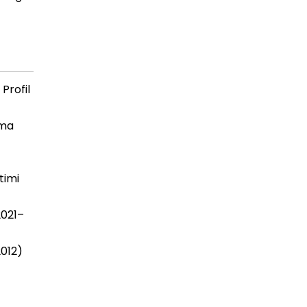
Profil
ama
timi
2021–
2012)