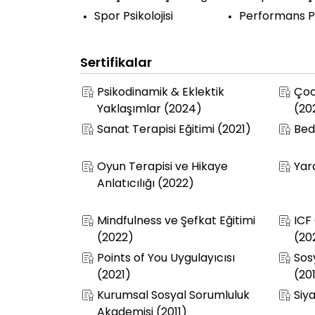
Spor Psikolojisi
Performans Psi
Sertifikalar
Psikodinamik & Eklektik
Çoc
Yaklaşımlar (2024)
(20
Sanat Terapisi Eğitimi (2021)
Bed
Oyun Terapisi ve Hikaye
Yar
Anlatıcılığı (2022)
Mindfulness ve Şefkat Eğitimi
ICF
(2022)
(20
Points of You Uygulayıcısı
Sos
(2021)
(20
Kurumsal Sosyal Sorumluluk
Siy
Akademisi (2011)