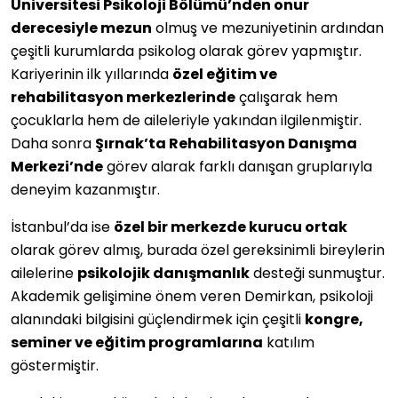
Üniversitesi Psikoloji Bölümü’nden onur
derecesiyle mezun
olmuş ve mezuniyetinin ardından
çeşitli kurumlarda psikolog olarak görev yapmıştır.
Kariyerinin ilk yıllarında
özel eğitim ve
rehabilitasyon merkezlerinde
çalışarak hem
çocuklarla hem de aileleriyle yakından ilgilenmiştir.
Daha sonra
Şırnak’ta Rehabilitasyon Danışma
Merkezi’nde
görev alarak farklı danışan gruplarıyla
deneyim kazanmıştır.
İstanbul’da ise
özel bir merkezde kurucu ortak
olarak görev almış, burada özel gereksinimli bireylerin
ailelerine
psikolojik danışmanlık
desteği sunmuştur.
Akademik gelişimine önem veren Demirkan, psikoloji
alanındaki bilgisini güçlendirmek için çeşitli
kongre,
seminer ve eğitim programlarına
katılım
göstermiştir.