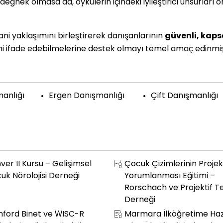
r değnek olmasa da, öykülerin içindeki iyileştirici unsurları 
ani yaklaşımını birleştirerek danışanlarının
güvenli, kaps
ni ifade edebilmelerine destek olmayı temel amaç edinmiş
anlığı
Ergen Danışmanlığı
Çift Danışmanlığı
ver II Kursu – Gelişimsel
Çocuk Çizimlerinin Projek
uk Nörolojisi Derneği
Yorumlanması Eğitimi –
Rorschach ve Projektif Te
Derneği
nford Binet ve WISC-R
Marmara İlköğretime Haz