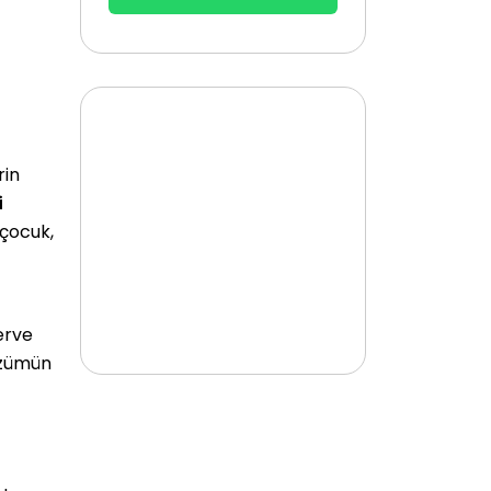
rin
i
 çocuk,
erve
özümün