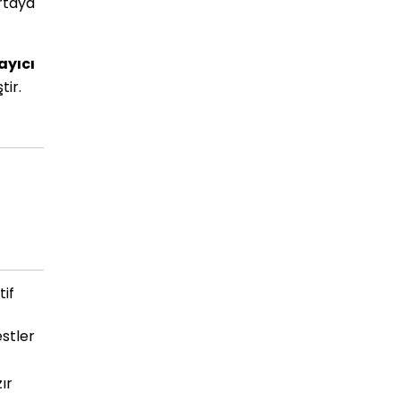
ortaya
ayıcı
tir.
tif
stler
ır