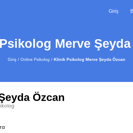
Giriş
B
 Psikolog Merve Şeyd
Giriş
Online Psikolog
Klinik Psikolog Merve Şeyda Özcan
Şeyda Özcan
sikolog
ra