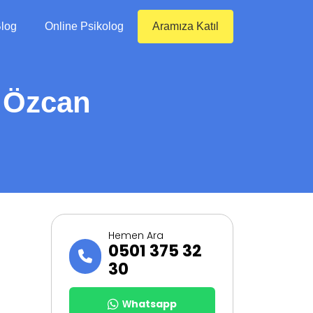
log
Online Psikolog
Aramıza Katıl
a Özcan
Hemen Ara
0501 375 32
30
Whatsapp