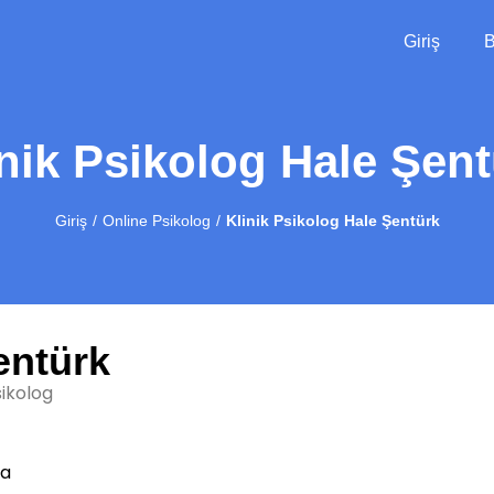
Giriş
B
nik Psikolog Hale Şen
Giriş
Online Psikolog
Klinik Psikolog Hale Şentürk
entürk
sikolog
ra