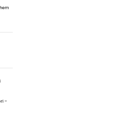
, hem
i
ri –