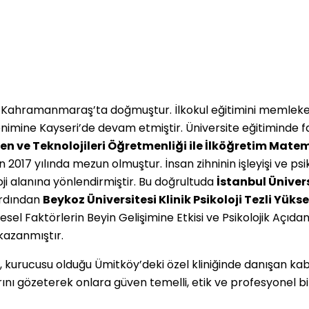
da Kahramanmaraş’ta doğmuştur. İlkokul eğitimini memlek
imine Kayseri’de devam etmiştir. Üniversite eğitiminde fa
Fen ve Teknolojileri Öğretmenliği ile İlköğretim Mate
2017 yılında mezun olmuştur. İnsan zihninin işleyişi ve psik
ji alanına yönlendirmiştir. Bu doğrultuda
İstanbul Üniver
rdından
Beykoz Üniversitesi Klinik Psikoloji Tezli Yüks
l Faktörlerin Beyin Gelişimine Etkisi ve Psikolojik Açıdan
kazanmıştır.
 kurucusu olduğu Ümitköy’deki özel kliniğinde danışan kab
rını gözeterek onlara güven temelli, etik ve profesyonel bi