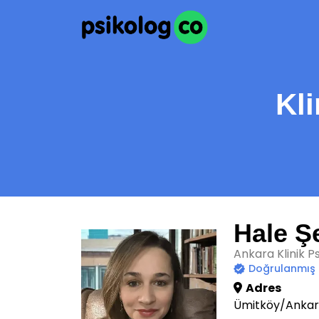
Kli
Hale Ş
Ankara Klinik P
Doğrulanmış
Adres
Ümitköy/Anka