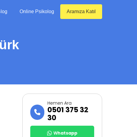
log
Online Psikolog
Aramıza Katıl
türk
Hemen Ara
0501 375 32
30
Whatsapp