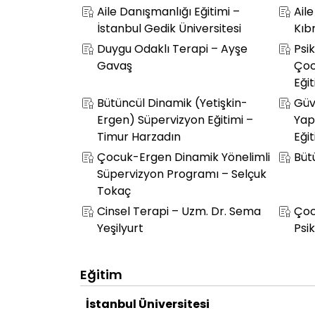
Aile Danışmanlığı Eğitimi –
Ail
İstanbul Gedik Üniversitesi
Kıbr
Duygu Odaklı Terapi – Ayşe
Psi
Gavaş
Çoc
Eğit
Bütüncül Dinamik (Yetişkin-
Güv
Ergen) Süpervizyon Eğitimi –
Yap
Timur Harzadın
Eğit
Çocuk-Ergen Dinamik Yönelimli
Büt
Süpervizyon Programı – Selçuk
Tokaç
Cinsel Terapi – Uzm. Dr. Sema
Çoc
Yeşilyurt
Psik
Eğitim
İstanbul Üniversitesi