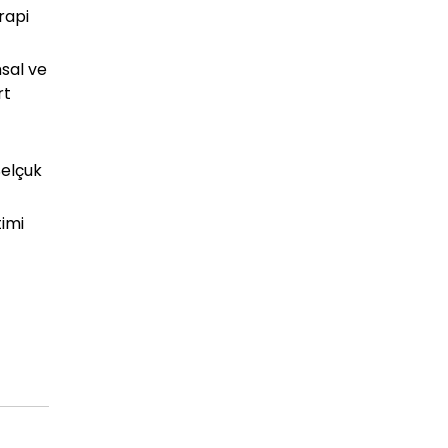
rapi
sal ve
rt
Selçuk
timi