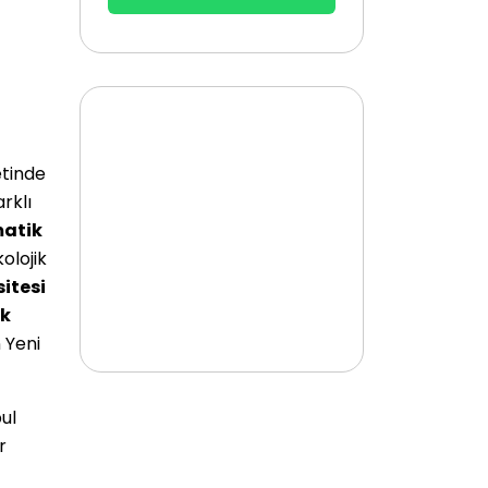
etinde
rklı
matik
olojik
sitesi
ek
 Yeni
ul
r