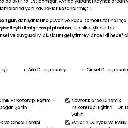
 da aktif rol üstlenmiştir. Ayrıca yabancı kaynaklardan 
gulamalarına yeni kaynaklar kazandırmıştır.
ksongur
, danışanlarına güven ve kabul temeli üzerine inşa
iselleştirilmiş terapi planları
ile psikolojik destek
sel ve duygusal iyi oluşlarını geliştirmeyi öncelikli hedef o
lığı
Aile Danışmanlığı
Cinsel Danışmanlı
amik Psikoterapi Eğitimi –
Nevrotiklerde Dinamik
 Doğan Şahin
Psikoterapi Eğitimi – Dr.
Şahin
lik ve Cinsel Terapi
Evlilerin Dünyası ve Evlilik