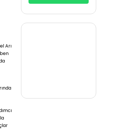
el Arı
iben
nda
rında
rdımcı
la
çlar