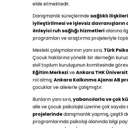
elde etmektedir.
Danışmanlık süreçlerinde
sağlıklı ilişkile
iyileştirilmesi ve işlevsiz davranışları
önleyici ruh sağlığı hizmetleri
alanına il
programları ve araştırma projeleriyle top
Mesleki çalışmalarının yanı sıra,
Türk Psik
Çocuk haklarına yönelik bir derneğin kuruc
sivil toplum kuruluşunun komitesinde görev
Eğitim Merkezi
ve
Ankara THK Üniversit
rol almış;
Ankara Kalkınma Ajansı AB pro
çocuklar ve ailelerle çalışmıştır.
Bunların yanı sıra,
yabancılarla ve çok kül
aile ve çocuk psikolojisi üzerine çok sayıd
projelerinde
danışmanlık yapmış, çeşitli d
programlarında psikoloji alanında bilgi p