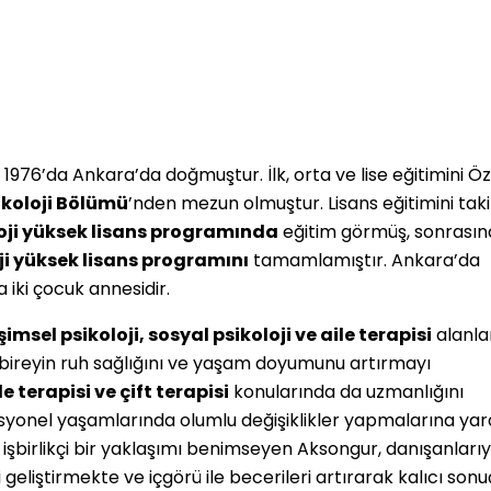
 1976’da Ankara’da doğmuştur. İlk, orta ve lise eğitimini Öz
koloji Bölümü
’nden mezun olmuştur. Lisans eğitimini tak
loji yüksek lisans programında
eğitim görmüş, sonrası
oji yüksek lisans programını
tamamlamıştır. Ankara’da
iki çocuk annesidir.
işimsel psikoloji, sosyal psikoloji ve aile terapisi
alanla
ireyin ruh sağlığını ve yaşam doyumunu artırmayı
e terapisi ve çift terapisi
konularında da uzmanlığını
fesyonel yaşamlarında olumlu değişiklikler yapmalarına ya
 işbirlikçi bir yaklaşımı benimseyen Aksongur, danışanlarıy
 geliştirmekte ve içgörü ile becerileri artırarak kalıcı sonu