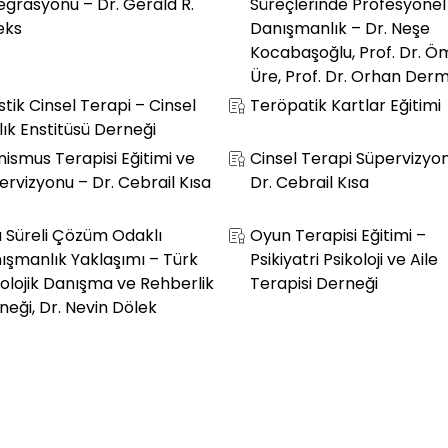
egrasyonu – Dr. Gerald R.
Süreçlerinde Profesyonel
eks
Danışmanlık – Dr. Neşe
Kocabaşoğlu, Prof. Dr. Ö
Üre, Prof. Dr. Orhan Der
stik Cinsel Terapi – Cinsel
Teröpatik Kartlar Eğitimi
lık Enstitüsü Derneği
nismus Terapisi Eğitimi ve
Cinsel Terapi Süpervizyo
ervizyonu – Dr. Cebrail Kısa
Dr. Cebrail Kısa
a Süreli Çözüm Odaklı
Oyun Terapisi Eğitimi –
ışmanlık Yaklaşımı – Türk
Psikiyatri Psikoloji ve Aile
kolojik Danışma ve Rehberlik
Terapisi Derneği
neği, Dr. Nevin Dölek