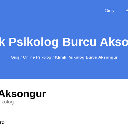
Giriş
B
ik Psikolog Burcu Aks
Giriş
Online Psikolog
Klinik Psikolog Burcu Aksongur
 Aksongur
sikolog
ra