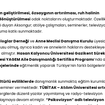
rin geliştirilmesi, özsaygının artırılması, ruh halinin
n dönüştürülmesi
odak noktalarını oluşturmaktadır. Özelli
gi duyan Aksongur; atölye çalışmaları, seminerler, televizy
luma katkı sunmaktadır.
ologlar Derneği
ve
Anne Meclisi Danışma Kurulu
üyesid
usu olmuş, ayrıca kadın ve annelerin haklarını destekleye
 almıştır.
Hasan Kalyoncu Üniversitesi Gazikent Sürek
esi YAGEM Aile Danışmanlığı Sertifika Programı
’nda a
jelerinde
eğitmenlik yaparak Türkiye’nin farklı bölgeleri
türlü evliliklerde
danışmanlık sunmakta; eğitim kuruml
a seminer vermektedir.
TÜBİTAK – Atılım Üniversitesi or
ergilerde düzenli yazılar yayımlamış ve radyo-televizyon
aylaşmaya devam etmiştir.
“Psikovizyon” adlı televizyon