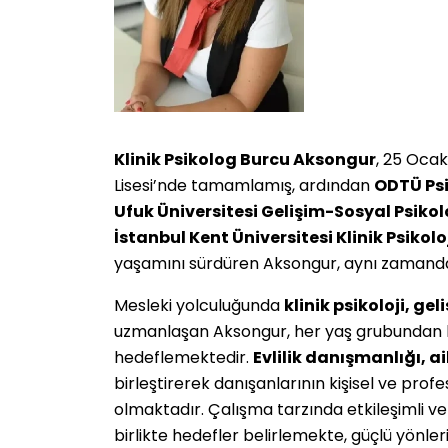
Klinik Psikolog Burcu Aksongur
, 25 Ocak
Lisesi’nde tamamlamış, ardından
ODTÜ Psi
Ufuk Üniversitesi Gelişim-Sosyal Psiko
İstanbul Kent Üniversitesi Klinik Psikol
yaşamını sürdüren Aksongur, aynı zamanda 
Mesleki yolculuğunda
klinik psikoloji, gel
uzmanlaşan Aksongur, her yaş grubundan b
hedeflemektedir.
Evlilik danışmanlığı, ail
birleştirerek danışanlarının kişisel ve pro
olmaktadır. Çalışma tarzında etkileşimli ve
birlikte hedefler belirlemekte, güçlü yönleri