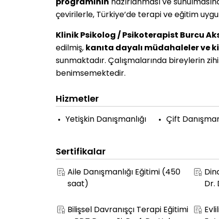
programının
hazırlanması ve sunulmasında
çevirilerle, Türkiye’de terapi ve eğitim uy
Klinik Psikolog / Psikoterapist Burcu A
edilmiş,
kanıta dayalı müdahaleler ve kiş
sunmaktadır. Çalışmalarında bireylerin zihin
benimsemektedir.
Hizmetler
Yetişkin Danışmanlığı
Çift Danışman
Sertifikalar
Aile Danışmanlığı Eğitimi (450
Din
saat)
Dr.
Bilişsel Davranışçı Terapi Eğitimi
Evli