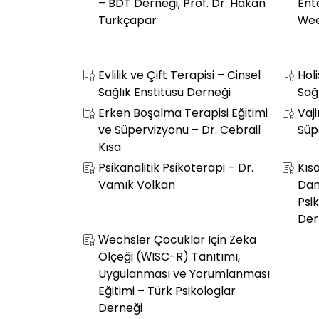
– BDT Derneği, Prof. Dr. Hakan
Ent
Türkçapar
We
Evlilik ve Çift Terapisi – Cinsel
Holi
Sağlık Enstitüsü Derneği
Sağ
Erken Boşalma Terapisi Eğitimi
Vaji
ve Süpervizyonu – Dr. Cebrail
Süp
Kısa
Psikanalitik Psikoterapi – Dr.
Kıs
Vamık Volkan
Dan
Psi
Der
Wechsler Çocuklar İçin Zeka
Ölçeği (WISC-R) Tanıtımı,
Uygulanması ve Yorumlanması
Eğitimi – Türk Psikologlar
Derneği