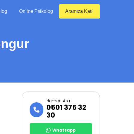
log
Online Psikolog
Aramıza Katıl
ongur
Hemen Ara
0501 375 32
30
Whatsapp