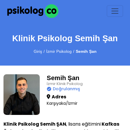
Klinik Psikolog Semih Şan
Giriş
İzmir Psikolog
Semih Şan
Semih Şan
İzmir Klinik Psikolog
Doğrulanmış
Adres
Karşıyaka/İzmir
Klinik Psikolog Semih ŞAN
, lisans eğitimini
Kafkas