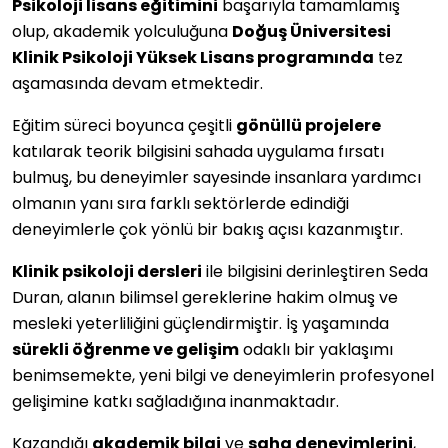
Psikoloji lisans eğitimini
başarıyla tamamlamış
olup, akademik yolculuğuna
Doğuş Üniversitesi
Klinik Psikoloji Yüksek Lisans programında
tez
aşamasında devam etmektedir.
Eğitim süreci boyunca çeşitli
gönüllü projelere
katılarak teorik bilgisini sahada uygulama fırsatı
bulmuş, bu deneyimler sayesinde insanlara yardımcı
olmanın yanı sıra farklı sektörlerde edindiği
deneyimlerle çok yönlü bir bakış açısı kazanmıştır.
Klinik psikoloji dersleri
ile bilgisini derinleştiren Seda
Duran, alanın bilimsel gereklerine hakim olmuş ve
mesleki yeterliliğini güçlendirmiştir. İş yaşamında
sürekli öğrenme ve gelişim
odaklı bir yaklaşımı
benimsemekte, yeni bilgi ve deneyimlerin profesyonel
gelişimine katkı sağladığına inanmaktadır.
Kazandığı
akademik bilgi
ve
saha deneyimlerini
,