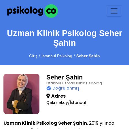
Uzman Klinik Psikolog Seher
Şahin
Giriş
İstanbul Psikolog
Seher Şahin
Seher Şahin
İstanbul Uzman Klinik Psikolog
Doğrulanmış
Adres
Çekmeköy/İstanbul
Uzman Klinik Psikolog Seher Şahin
, 2019 yılında