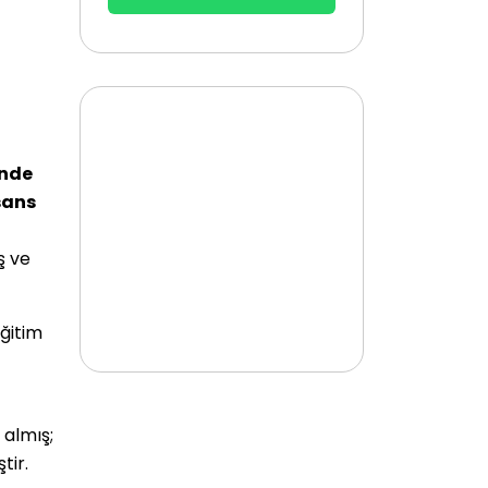
’nde
sans
ş ve
eğitim
almış;
tir.