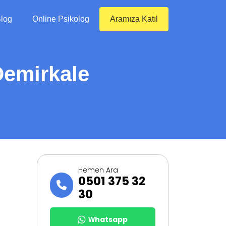
log
Online Psikolog
Aramıza Katıl
Demirkale
Hemen Ara
0501 375 32
30
Whatsapp