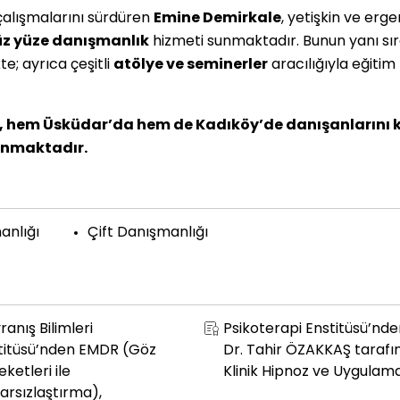
çalışmalarını sürdüren
Emine Demirkale
, yetişkin ve erge
üz yüze danışmanlık
hizmeti sunmaktadır. Bunun yanı sı
; ayrıca çeşitli
atölye ve seminerler
aracılığıyla eğitim
e, hem Üsküdar’da hem de Kadıköy’de danışanlarını 
sunmaktadır.
anlığı
Çift Danışmanlığı
anış Bilimleri
Psikoterapi Enstitüsü’nde
titüsü’nden EMDR (Göz
Dr. Tahir ÖZAKKAŞ tarafı
ketleri ile
Klinik Hipnoz ve Uygulama
arsızlaştırma),