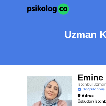
Uzman Kl
Emine 
İstanbul Uzman 
Doğrulanmış
Adres
Üsküdar/İstanb