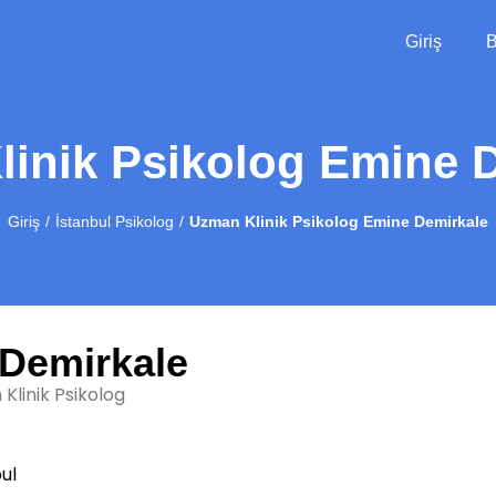
Giriş
B
inik Psikolog Emine 
Giriş
İstanbul Psikolog
Uzman Klinik Psikolog Emine Demirkale
Demirkale
Klinik Psikolog
ul