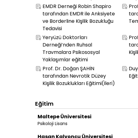
EMDR Derneği Robin Shapiro
Pro
tarafından EMDR ile Anksiyete
tar
ve Borderline Kişilik Bozukluğu
Tem
Tedavisi
Yeryüzü Doktorları
Pro
Derneği’nden Ruhsal
tar
Travmalara Psikososyal
Kişi
Yaklaşımlar eğitimi
Prof. Dr. Doğan ŞAHİN
Duy
tarafından Nevrotik Düzey
Eği
Kişilik Bozuklukları Eğitimi(İleri)
Eğitim
Maltepe Üniversitesi
Psikoloji Lisans
Hasan Kalyoncu Üniversitesi