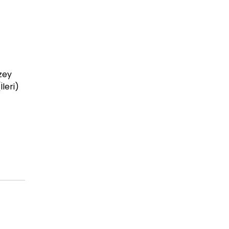
zey
İleri)