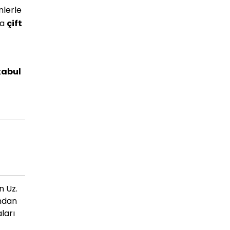
nlerle
ra
çift
kabul
n Uz.
ndan
ları