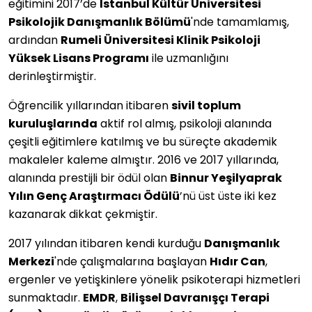
eğitimini 2017’de
İstanbul Kültür Üniversitesi
Psikolojik Danışmanlık Bölümü
'nde tamamlamış,
ardından
Rumeli Üniversitesi Klinik Psikoloji
Yüksek Lisans Programı
ile uzmanlığını
derinleştirmiştir.
Öğrencilik yıllarından itibaren
sivil toplum
kuruluşlarında
aktif rol almış, psikoloji alanında
çeşitli eğitimlere katılmış ve bu süreçte akademik
makaleler kaleme almıştır. 2016 ve 2017 yıllarında,
alanında prestijli bir ödül olan
Binnur Yeşilyaprak
Yılın Genç Araştırmacı Ödülü
’nü üst üste iki kez
kazanarak dikkat çekmiştir.
2017 yılından itibaren kendi kurduğu
Danışmanlık
Merkezi
'nde çalışmalarına başlayan
Hıdır Can
,
ergenler ve yetişkinlere yönelik psikoterapi hizmetleri
sunmaktadır.
EMDR
,
Bilişsel Davranışçı Terapi