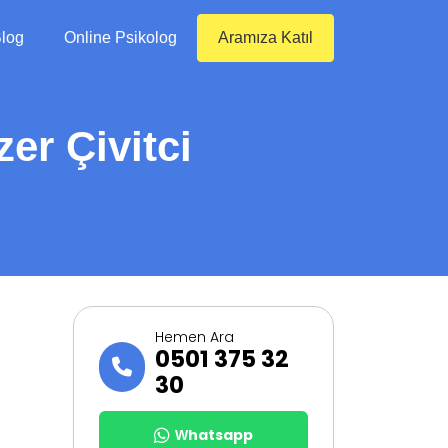
log
Online Psikolog
Aramıza Katıl
er Çivitci
Hemen Ara
0501 375 32
30
Whatsapp