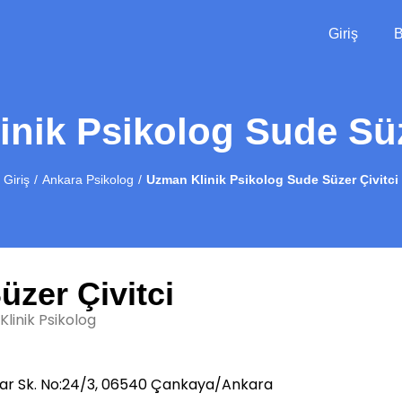
Giriş
B
nik Psikolog Sude Süz
Giriş
Ankara Psikolog
Uzman Klinik Psikolog Sude Süzer Çivitci
üzer Çivitci
linik Psikolog
lar Sk. No:24/3, 06540 Çankaya/Ankara