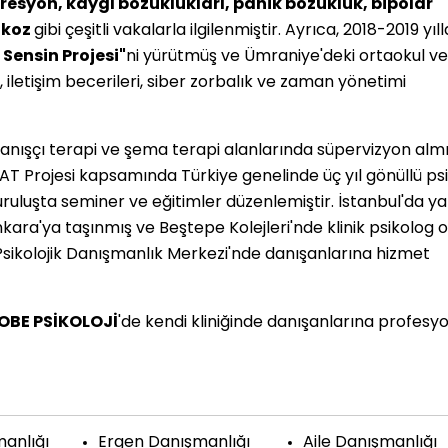
esyon, kaygı bozuklukları, panik bozukluk, bipolar
ikoz
gibi çeşitli vakalarla ilgilenmiştir. Ayrıca, 2018-2019 yıll
Sensin Projesi"
ni yürütmüş ve Ümraniye'deki ortaokul ve
ı, iletişim becerileri, siber zorbalık ve zaman yönetimi
vranışçı terapi ve şema terapi alanlarında süpervizyon almı
AT Projesi kapsamında Türkiye genelinde üç yıl gönüllü ps
uluşta seminer ve eğitimler düzenlemiştir. İstanbul'da ya
kara'ya taşınmış ve Beştepe Kolejleri'nde klinik psikolog 
ikolojik Danışmanlık Merkezi'nde danışanlarına hizmet
OBE PSİKOLOJİ
'de kendi kliniğinde danışanlarına profesy
anlığı
Ergen Danışmanlığı
Aile Danışmanlığı