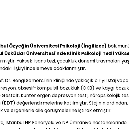
bul Özyeğin Üniversitesi Psikoloji (İngilizce)
bölümünü
l Üsküdar Üniversitesi'nde Klinik Psikoloji Tezli Yüks
rmiştir. Yüksek lisans tezi, çocukluk dönemi travmaları ya
ndaki ilişkiyi incelemeye odaklanmıştır.
. Dr. Bengi Semerci'nin kliniğinde yaklaşık bir yıl staj yap
epresyon, obsesif-kompulsif bozukluk (OKB) ve kaygı bozuk
-Gestalt, Kunter ergen depresyon testi, nöropsikolojik tes
i (BDT) değerlendirmelerine katılmıştır. Stajının ardından,
 ve ergenlerle aile görüşmelerine iştirak etmiştir.
ra, İstanbul NP Feneryolu ve NP Ümraniye hastanelerinde