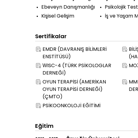
Ebeveyn Danışmanlığı
Psikolojik Test
Kişisel Gelişim
İş ve Yaşam 
Sertifikalar
EMDR (DAVRANIŞ BİLİMLERİ
BİL
ENSTİTÜSÜ)
(HA
WISC-4 (TÜRK PSİKOLOGLAR
MOX
DERNEĞİ)
OYUN TERAPİSİ (AMERİKAN
MMP
OYUN TERAPİSİ DERNEĞİ)
DER
(ÇMTO)
PSİKOONKOLOJİ EĞİTİMİ
Eğitim