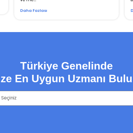
ve me...
b
Daha Fazlası
D
Türkiye Genelinde
ize En Uygun Uzmanı Bulu