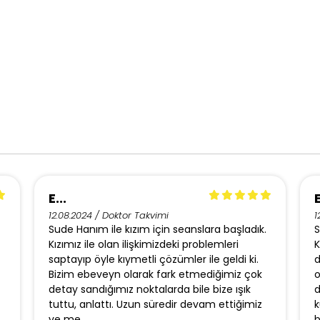
E...
E
12.08.2024 / Doktor Takvimi
1
Sude Hanım ile kızım için seanslara başladık.
S
Kızımız ile olan ilişkimizdeki problemleri
K
saptayıp öyle kıymetli çözümler ile geldi ki.
d
Bizim ebeveyn olarak fark etmediğimiz çok
o
detay sandığımız noktalarda bile bize ışık
d
tuttu, anlattı. Uzun süredir devam ettiğimiz
k