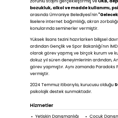
zorunlu stajını gerçekleştirmiş ve
OKB, depr
bozukluk, alkol ve madde kullanımı, ps
arasında Ümraniye Belediyesi'nin
"Gelecek 
liselere internet bağımlılığı, akran zorbalığ
konularında seminerler vermiştir.
Yüksek lisans tezini hazırlarken bilişsel da
ardından Gençlik ve Spor Bakanlığı'nın İMD
olarak görev yapmış ve birçok kurum ve kur
dokuz yıl süren deneyimlerinin ardından, An
görev yapmıştır. Aynı zamanda Paradoks Ps
vermiştir.
2024 Temmuz itibarıyla, kurucusu olduğu
S
psikolojik destek sunmaktadır.
Hizmetler
Yetişkin Danışmanlığı
Çocuk Danışm