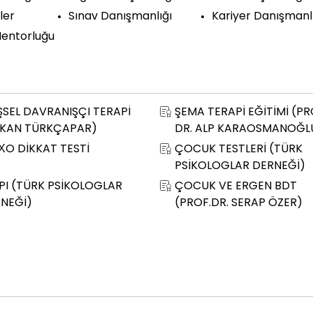
ler
Sınav Danışmanlığı
Kariyer Danışmanl
Mentorluğu
İŞSEL DAVRANIŞÇI TERAPİ
ŞEMA TERAPİ EĞİTİMİ (PR
KAN TÜRKÇAPAR)
DR. ALP KARAOSMANOĞL
O DİKKAT TESTİ
ÇOCUK TESTLERİ (TÜRK
PSİKOLOGLAR DERNEĞİ)
I (TÜRK PSİKOLOGLAR
ÇOCUK VE ERGEN BDT
NEĞİ)
(PROF.DR. SERAP ÖZER)