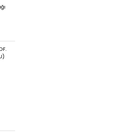
ığı
OF.
U)