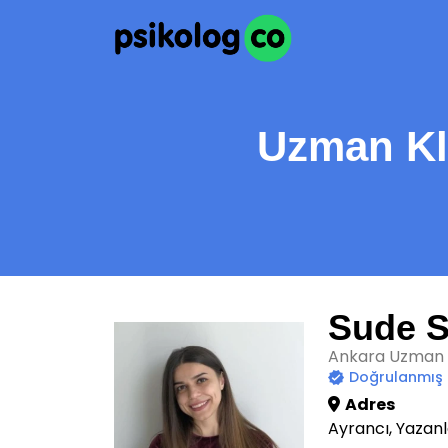
Uzman Kli
Sude S
Ankara Uzman K
Doğrulanmış
Adres
Ayrancı, Yazan