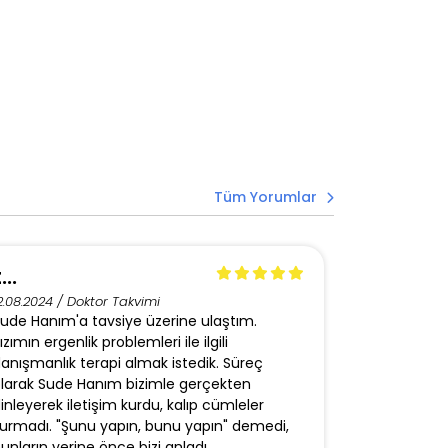
Tüm Yorumlar
...
Y...
2.08.2024 / Doktor Takvimi
02.12.2020 / 
ude Hanım'a tavsiye üzerine ulaştım.
Sude Hanım
ızımın ergenlik problemleri ile ilgili
benim için b
anışmanlık terapi almak istedik. Süreç
doktorlar t
larak Sude Hanım bizimle gerçekten
rehber oldu
inleyerek iletişim kurdu, kalıp cümleler
kötü durumd
urmadı. "Şunu yapın, bunu yapın" demedi,
zevk almaya