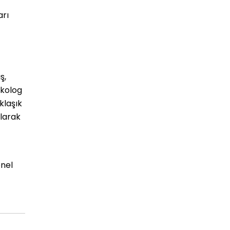
arı
ş,
ikolog
klaşık
olarak
onel