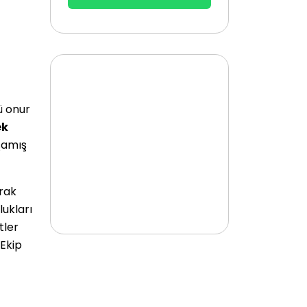
 onur
ek
şamış
arak
lukları
tler
 Ekip