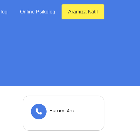
log
Online Psikolog
Aramıza Katıl
Hemen Ara